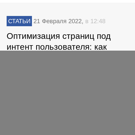
СТАТЬИ
21 Февраля 2022,
в 12:48
Оптимизация страниц под
интент пользователя: как
увеличить конверсию сайта с
помощью SEO и контекстной
рекламы
СТАТЬИ
21 Февраля 2022,
в 10:18
NaZapad 19: что мы узнали о