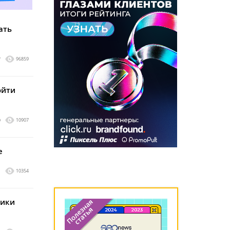
ать
7
96859
ойти
0
10907
е
1
10354
рики