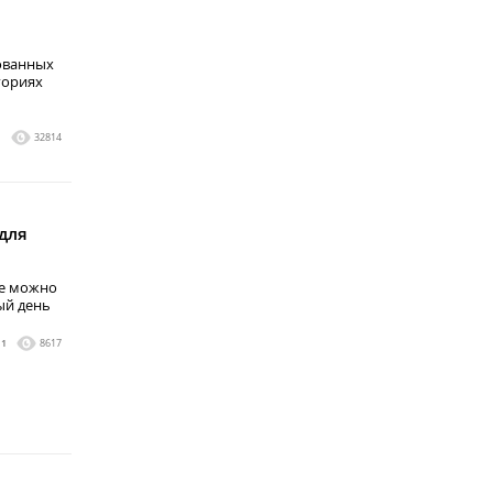
ованных
гориях
1
32814
для
ые можно
ый день
1
8617