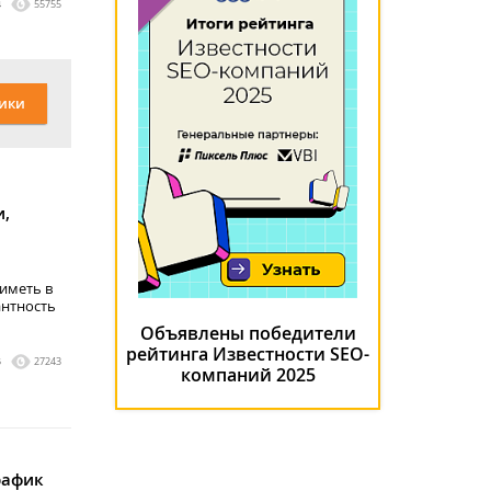
4
55755
ики
и,
 иметь в
антность
Объявлены победители
рейтинга Известности SEO-
5
27243
компаний 2025
рафик