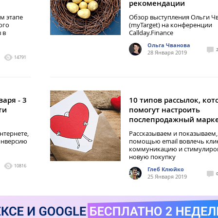
рекомендации
м этапе
Обзор выступления Ольги Ч
ого
(myTarget) на конференции
 в
Callday.Finance
Ольга Чванова
28 Января 2019
14791
аря - 3
10 типов рассылок, кот
ти
помогут настроить
послепродажный марк
нтернете,
Рассказываем и показываем, 
онверсию
помощью email вовлечь клие
коммуникацию и стимулиро
новую покупку
10816
Глеб Клюйко
25 Января 2019