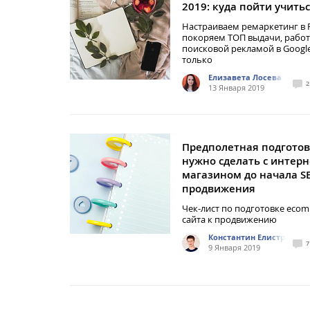
2019: куда пойти учитьс
Настраиваем ремаркетинг в 
покоряем ТОП выдачи, работ
поисковой рекламой в Google
только
Елизавета Лосева
2
13 Января 2019
Предполетная подготов
нужно сделать с интерн
магазином до начала S
продвижения
Чек-лист по подготовке ecom
сайта к продвижению
Константин Елистратов
7
9 Января 2019