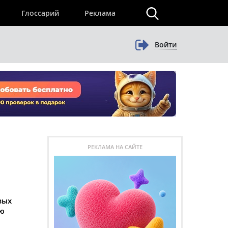
×
Глоссарий
Реклама
Войти
РЕКЛАМА НА САЙТЕ
вых
ю