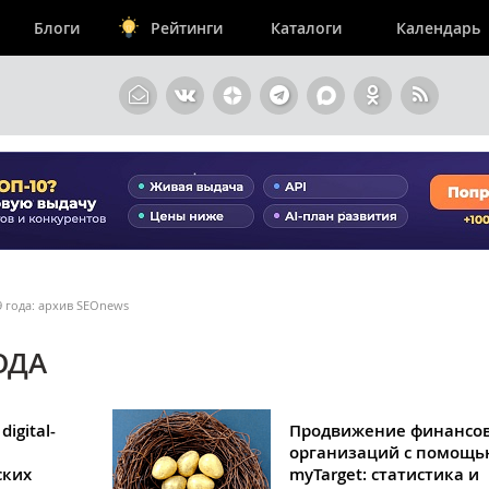
Блоги
Рейтинги
Каталоги
Календарь
9 года: архив SEOnews
ОДА
igital-
Продвижение финансо
организаций с помощь
ских
myTarget: статистика и