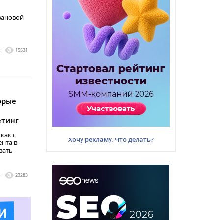
вановой
2
15531
орые
етинг
как с
Хочу рекламу. Что делать?
нта в
вать
0
23283