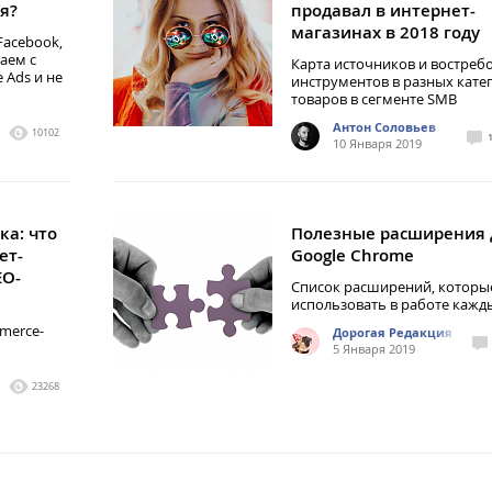
я?
продавал в интернет-
магазинах в 2018 году
Facebook,
аем с
Карта источников и востреб
 Ads и не
инструментов в разных кате
товаров в сегменте SMB
Антон Соловьев
10102
10 Января 2019
ка: что
Полезные расширения 
ет-
Google Chrome
EO-
Список расширений, котор
использовать в работе кажд
merce-
Дорогая Редакция
5 Января 2019
23268