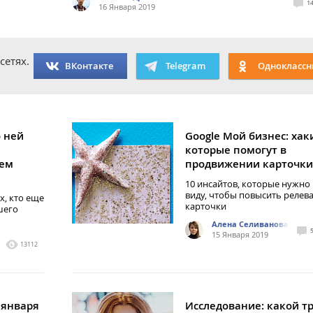
1
16 Января 2019
сетях.
ВКонтакте
Telegram
Одноклассн
о ней
Google Мой бизнес: хак
которые помогут в
чем
продвижении карточки
10 инсайтов, которые нужно
виду, чтобы повысить релев
х, кто еще
карточки
шего
Алена Селиванова
15 Января 2019
13112
 января
Исследование: какой т