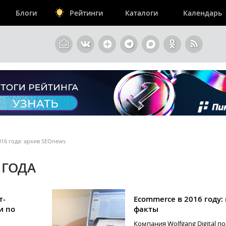
Блоги
Рейтинги
Каталоги
Календарь
016 года: архив SEOnews
 ГОДА
т-
Ecommerce в 2016 году:
и по
факты
Компания Wolfgang Digital п