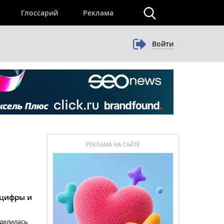
×
Глоссарий
Реклама
Войти
РЕКЛАМА НА САЙТЕ
 цифры и
оделилась