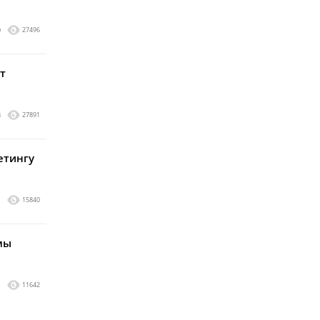
0
27496
т
8
27891
етингу
1
15840
мы
1
11642