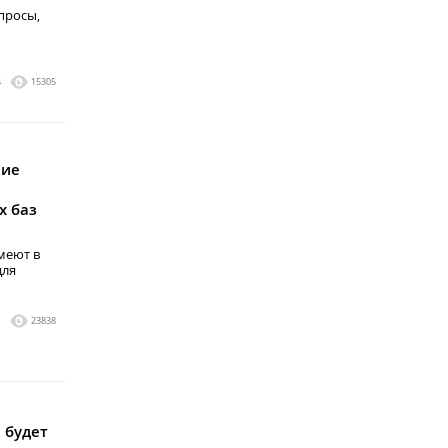
просы,
4
15305
ние
х баз
меют в
для
1
23838
 будет