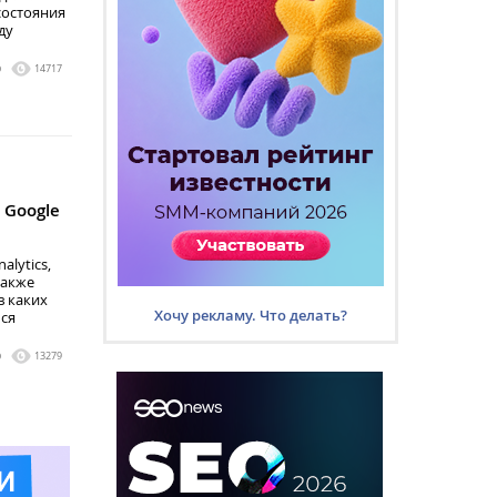
состояния
ду
0
14717
 Google
alytics,
также
в каких
Хочу рекламу. Что делать?
ся
0
13279