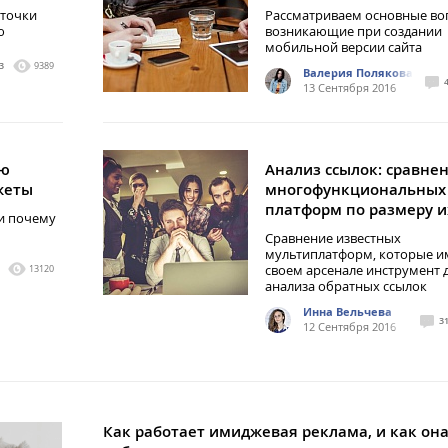
 точки
Рассматриваем основные во
ю
возникающие при создании
мобильной версии сайта
3
9389
Валерия Полякова
13 Сентября 2016
ию
Анализ ссылок: сравне
жеты
многофункциональных
платформ по размеру и
 и почему
Сравнение известных
мультиплатформ, которые и
своем арсенале инструмент 
13120
анализа обратных ссылок
Инна Вельчева
3
12 Сентября 2016
Как работает имиджевая реклама, и как она