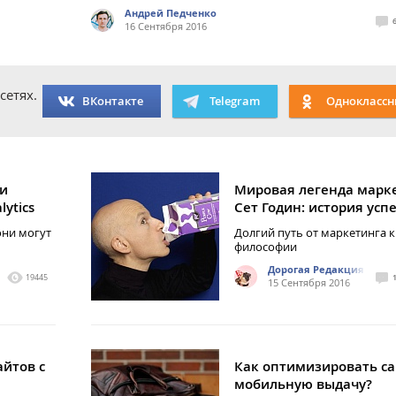
Андрей Педченко
16 Сентября 2016
сетях.
ВКонтакте
Telegram
Одноклассн
ми
Мировая легенда марк
ytics
Сет Годин: история усп
они могут
Долгий путь от маркетинга к
философии
Дорогая Редакция
19445
15 Сентября 2016
йтов с
Как оптимизировать са
мобильную выдачу?