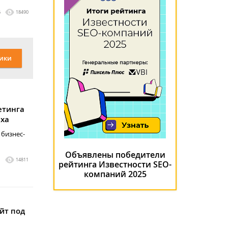
6
18490
ики
етинга
еха
 бизнес-
Объявлены победители
1
14811
рейтинга Известности SEO-
компаний 2025
йт под