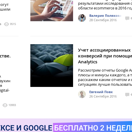
результатами исследования 
могут
области ecommerce в 2016 го
решили
Валерия Полякова
28 Сентября 2016
6
9515
Учет ассоциированных
стве.
конверсий при помощи
Analytics
Рассмотрим отчеты Google An
плюсы и минусы каждого, а 
A
расскажем каким отчетом и 
рвухин
ситуациях лучше пользовать
ия
gital-
Евгений Повх
26 Сентября 2016
10993