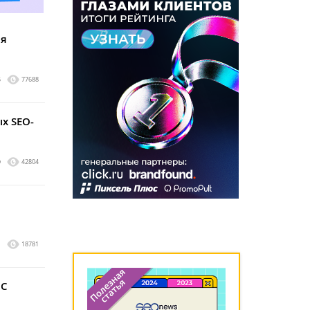
ия
5
77688
х SEO-
9
42804
1
18781
МС