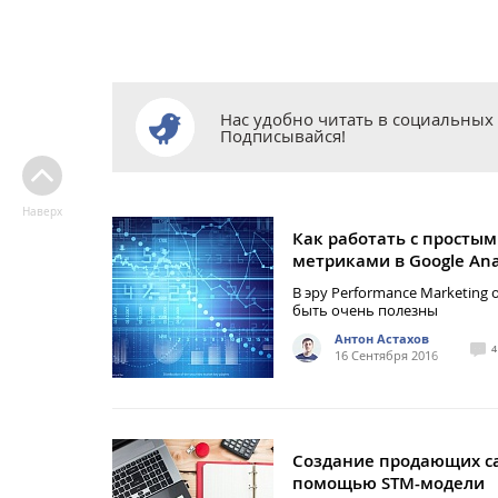
Нас удобно читать в социальных 
Подписывайся!
Наверх
Как работать с просты
метриками в Google Anal
В эру Performance Marketing 
быть очень полезны
Антон Астахов
4
16 Сентября 2016
Создание продающих са
помощью STM-модели