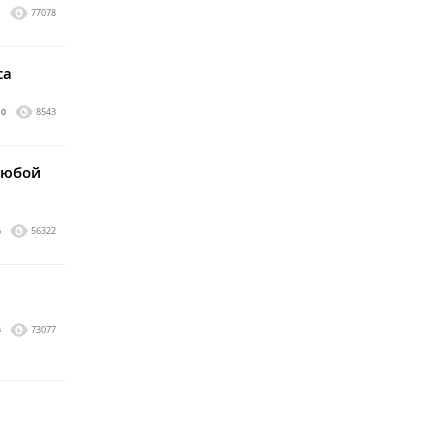
1
77078
са
0
8543
любой
6
56322
3
73077