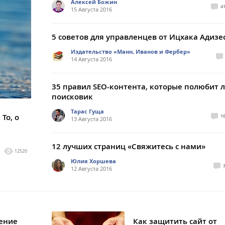
Алексей Божин
4
15 Августа 2016
5 советов для управленцев от Ицхака Адизе
Издательство «Манн, Иванов и Фербер»
14 Августа 2016
35 правил SEO-контента, которые полюбит 
поисковик
Тарас Гуща
То, о
1
13 Августа 2016
12 лучших страниц «Свяжитесь с нами»
12520
Юлия Хоршева
12 Августа 2016
ение
Как защитить сайт от