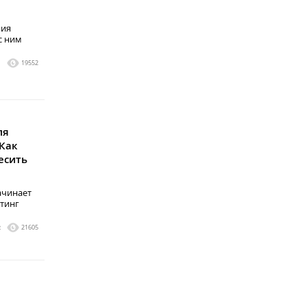
ния
с ним
1
19552
ля
 Как
есить
начинает
етинг
2
21605