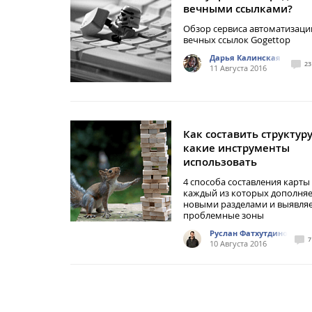
вечными ссылками?
Обзор сервиса автоматизаци
вечных ссылок Gogettop
Дарья Калинская
23
11 Августа 2016
Как составить структуру
какие инструменты
использовать
4 способа составления карты 
каждый из которых дополняе
новыми разделами и выявля
проблемные зоны
Руслан Фатхутдинов
7
10 Августа 2016