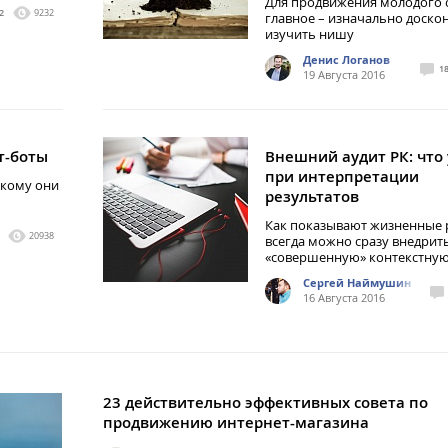
Для продвижения молодого 
2
9232
главное – изначально доско
изучить нишу
Денис Логанов
1
19 Августа 2016
т-боты
Внешний аудит РК: что 
при интерпретации
 кому они
результатов
Как показывают жизненные р
20938
всегда можно сразу внедрит
«совершенную» контекстную
Сергей Наймушин
16 Августа 2016
23 действительно эффективных совета по
продвижению интернет-магазина