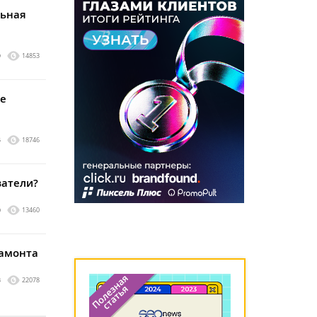
льная
9
14853
не
5
18746
ватели?
0
13460
мамонта
3
22078