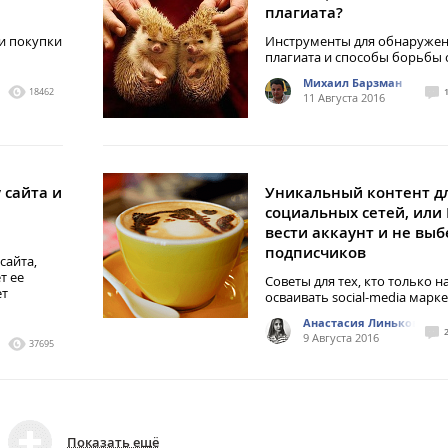
плагиата?
и покупки
Инструменты для обнаруже
плагиата и способы борьбы 
Михаил Барзман
18462
11 Августа 2016
 сайта и
Уникальный контент д
социальных сетей, или
вести аккаунт и не выб
подписчиков
сайта,
т ее
Советы для тех, кто только 
ет
осваивать social-media марк
Анастасия Линькова
9 Августа 2016
37695
Показать ещё