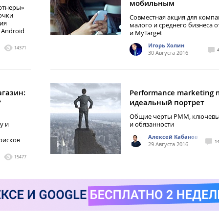
мобильным
ртнеры»
очки
Cовместная акция для комп
вия
малого и среднего бизнеса о
 Android
и MyTarget
Игорь Холин
14371
30 Августа 2016
газин:
Performance marketing 
?
идеальный портрет
Общие черты PMM, ключевы
у и
и обязанности
Алексей Кабанов
рисков
1
29 Августа 2016
15477