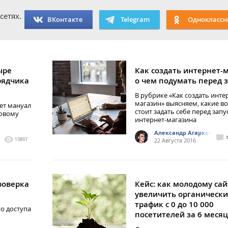
сетях.
ВКонтакте
Telegram
Одноклассн
ыре
Как создать интернет-
рядчика
о чем подумать перед 
В рубрике «Как создать инте
магазин» выясняем, какие в
ает мануал
стоит задать себе перед зап
ковому
интернет-магазина
Александр Агарков
13897
22 Августа 2016
роверка
Кейс: как молодому сай
увеличить органическ
трафик с 0 до 10 000
о доступа
посетителей за 6 меся