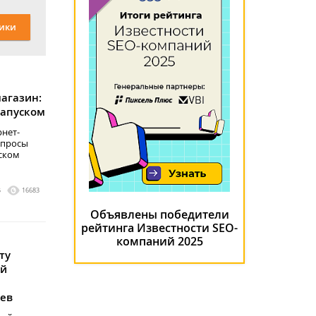
ики
магазин:
запуском
рнет-
опросы
уском
5
16683
Объявлены победители
рейтинга Известности SEO-
компаний 2025
ту
ий
цев