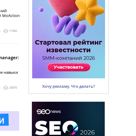
аний
т MoAction
4
11566
manager:
е навыки
Хочу рекламу. Что делать?
4
20070