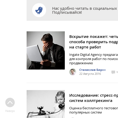
Нас удобно читать в социальных 
Подписывайся!
Вскрытие покажет: чет
способа проверить под
на старте работ
Ingate Digital Agency предлаг
для контроля работ по поис
продвижению
Станислав Биров
1
22 Августа 2016
Исследование: стресс-п
систем коллтрекинга
Оценка бесплатного тестовог
Наверх
популярных систем