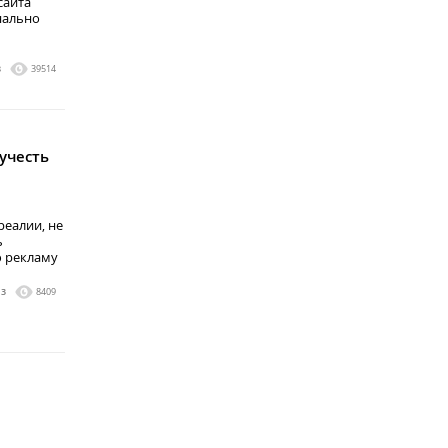
сайта
нально
8
39514
учесть
еалии, не
ь
 рекламу
3
8409