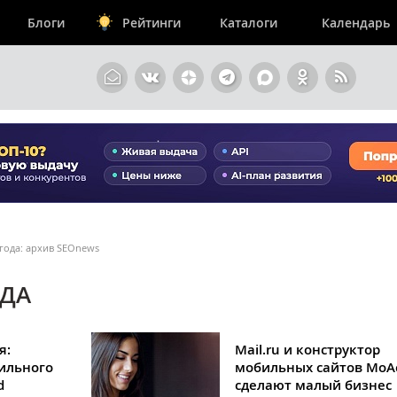
Блоги
Рейтинги
Каталоги
Календарь
 года: архив SEOnews
ОДА
я:
Mail.ru и конструктор
ильного
мобильных сайтов MoAc
d
сделают малый бизнес