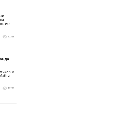
сти
 на
ить его
2
17323
манда
е один, а
ail.ru
3
12278