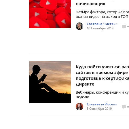
начинающих
Четыре фактора, которые по
шансы видео на выход в ТОП
Светлана Чистякова
0
10 Сентября 2019
Куда пойти учиться: ра
сайтов в прямом эфире
подготовка к сертифик
Директе
Вебинары, конференции и ку
неделю
Елизавета Лосева
0
8 Сентября 2019