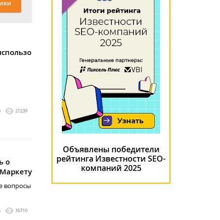
ики
спользовать:
0
21239
Объявлены победители
рейтинга Известности SEO-
ь о
компаний 2025
.Маркету
е вопросы
я
3
35710