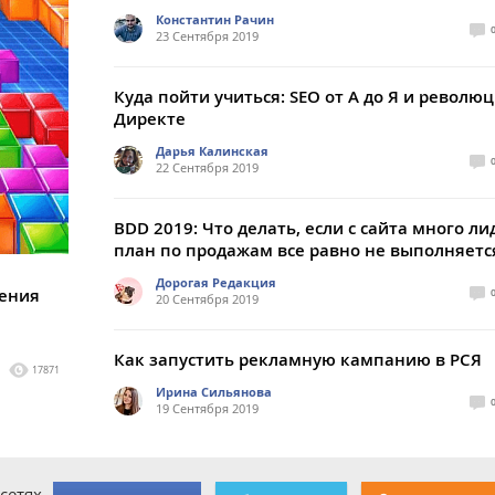
Константин Рачин
23 Сентября 2019
Куда пойти учиться: SEO от А до Я и революц
Директе
Дарья Калинская
22 Сентября 2019
BDD 2019: Что делать, если с сайта много ли
план по продажам все равно не выполняетс
Дорогая Редакция
жения
20 Сентября 2019
Как запустить рекламную кампанию в РСЯ
17871
Ирина Сильянова
19 Сентября 2019
сетях.