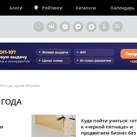
Блоги
Рейтинги
Каталоги
Календарь
019 года: архив SEOnews
 ГОДА
Куда пойти учиться: го
ки
к «черной пятнице» и
продвигаем бизнес без