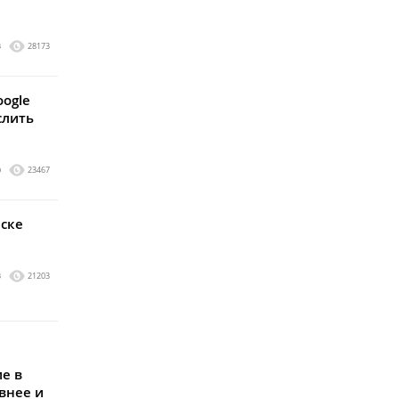
3
28173
ogle
слить
0
23467
иске
3
21203
е в
внее и