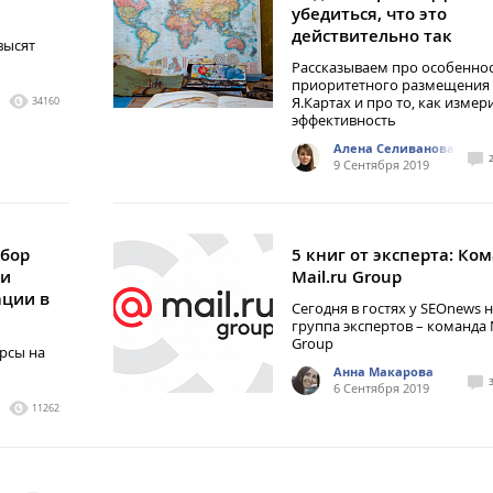
убедиться, что это
действительно так
высят
Рассказываем про особенно
приоритетного размещения
Я.Картах и про то, как измер
34160
эффективность
Алена Селиванова
9 Сентября 2019
збор
5 книг от эксперта: Ко
 и
Mail.ru Group
ации в
Сегодня в гостях у SEOnews н
группа экспертов – команда M
Group
рсы на
Анна Макарова
6 Сентября 2019
11262