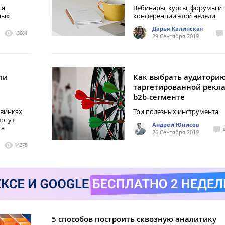
ся
Вебинары, курсы, форумы и
ных
конференции этой недели
Дарья Калинская
13684
29 Сентября 2019
ли
Как выбрать аудиторию
таргетированной рекл
b2b-сегменте
овинках
Три полезных инструмента
могут
Андрей Юнисов
са
26 Сентября 2019
14278
5 способов построить сквозную аналитику