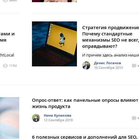
38999
Стратегия продвижени
тами и
Почему стандартные
емя
механизмы SEO не всег
оправдывают?
htLocal
И причем здесь анализ ниш
Денис Логанов
11762
16 Сентября 2019
Опрос-ответ: как панельные опросы влияют
жизнь продукта
Нина Куликова
12 Сентября 2019
6 полезных сервисов и дополнений для SEO, 