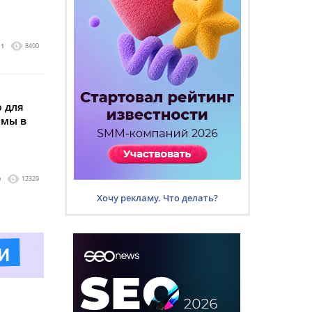
1
8400
 для
амы в
0
12329
Хочу рекламу. Что делать?