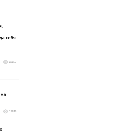
я.
да себя
и
4
40467
 на
0
15636
о