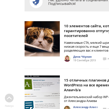
Подписывайся!
10 элементов сайта, ко
гарантированно отпугн
посетителей
Навязчивые CTA, мелкий шри
низкая скорость и еще 7 вещ
разделяющих вас и клиентов
Дина Чёрная
7
19 Сентября 2019
15 отличных плагинов 
WordPress на все време
АлаичЪ’а
Джентельменский набор WP-
от Александра Алаева
Наверх
Александр Алаев