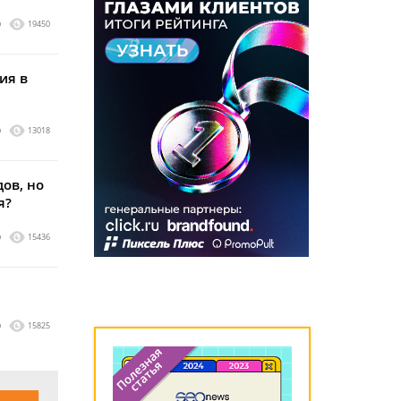
0
19450
ия в
0
13018
дов, но
я?
0
15436
0
15825