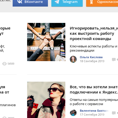
ВКонтакте
Telegram
Одноклассн
торые
Игнорировать_нельзя_и
ут
как выстроить работу
проектной команды
фт,
Ключевые аспекты работы и
ей,
рекомендации
Ольга Кислова
18 Сентября 2019
54500
для
Все, что вы хотели знат
на от
подключении к Яндекс
Ответы на самые популярны
о работе с сервисом
плагинов
Валентина Бахталовска
17 Сентября 2019