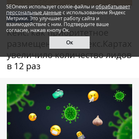
SEOnews использует cookie-файлы и
обрабатывает
персональные данные
с использованием Яндекс
СТАТЬИ
29 Сентября 2020,
в 16:15
Метрики. Это улучшает работу сайта и
взаимодействие с ним. Подтвердите ваше
согласие, нажав кнопу Ок.
Кейс: как приоритетное
размещение в Яндекс.Картах
Ок
увеличило количество лидов
в 12 раз