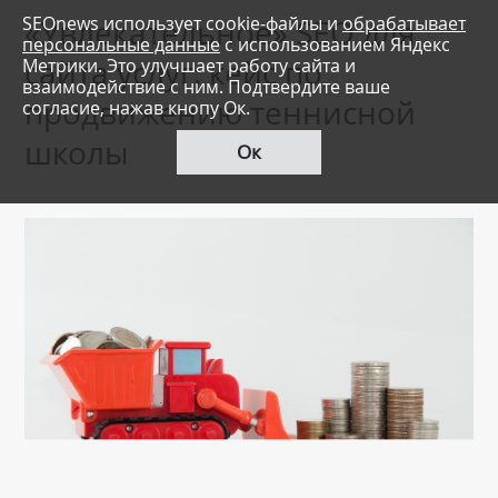
SEOnews использует cookie-файлы и
обрабатывает
«Увлекательное» SEO для
персональные данные
с использованием Яндекс
сайта услуг: кейс по
Метрики. Это улучшает работу сайта и
взаимодействие с ним. Подтвердите ваше
продвижению теннисной
согласие, нажав кнопу Ок.
школы
Ок