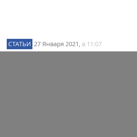
СТАТЬИ
27 Января 2021,
в 11:07
Речевая аналитика –
каждому бизнесу: как
компаниям
автоматизировать процесс
контроля разговоров