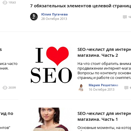
19543
7 обязательных элементов целевой страни
Юлия Пугачева
1
28 Октября 2013
s
SEO-чеклист для интерн
магазина. Часть 2
иса часто
На что стоит обратить вним
ния.
продвижении интернет-мага
Вопросы по контенту основ
страниц и работе со сниппе
Мария Решетина
26599
16 Октября 2013
гид по
SEO-чеклист для интерн
магазина. Часть 1
ентов"
Основные моменты, на кото