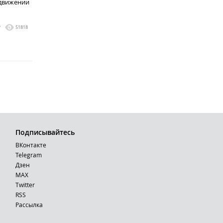
одвижении
7
51818
Подписывайтесь
ВКонтакте
Telegram
Дзен
MAX
Тwitter
RSS
Рассылка