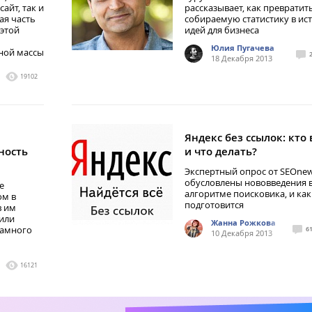
айт, так и
рассказывает, как превратит
ая часть
собираемую статистику в ис
 этой
идей для бизнеса
Юлия Пугачева
ной массы
18 Декабря 2013
19102
Яндекс без ссылок: кто
ность
и что делать?
Экспертный опрос от SEOnew
обусловлены нововведения 
е
алгоритме поисковика, и как
ом в
подготовится
в им
 или
Жанна Рожкова
намного
6
10 Декабря 2013
16121