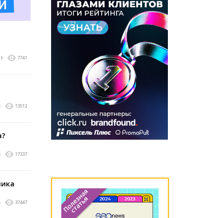
1
7741
4
13512
а?
5
17337
шика
4
37447