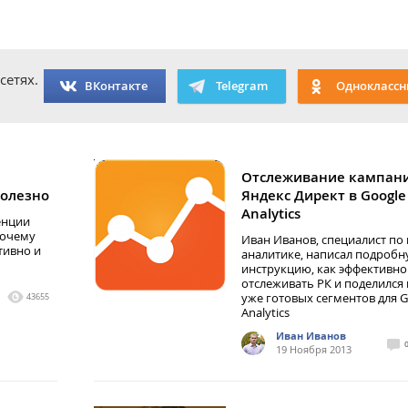
сетях.
ВКонтакте
Telegram
Одноклассн
Отслеживание кампан
полезно
Яндекс Директ в Google
Analytics
енции
почему
Иван Иванов, специалист по 
тивно и
аналитике, написал подроб
инструкцию, как эффективно
отслеживать РК и поделился
уже готовых сегментов для G
43655
Analytics
Иван Иванов
19 Ноября 2013