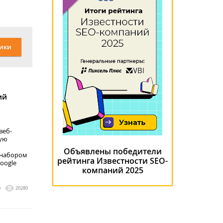
ики
ий
веб-
ную
Объявлены победители
 набором
рейтинга Известности SEO-
oogle
компаний 2025
0
20280