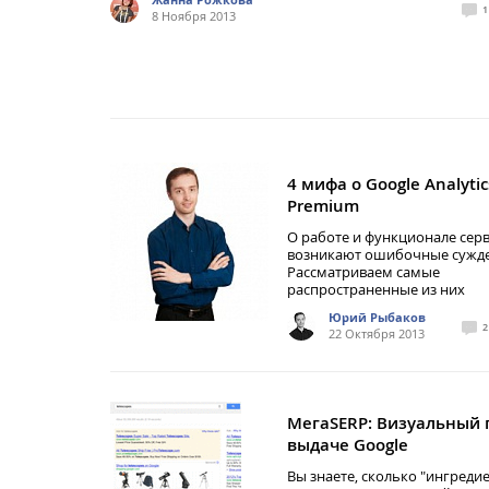
1
8 Ноября 2013
4 мифа о Google Analytic
Premium
О работе и функционале серв
возникают ошибочные сужде
Рассматриваем самые
распространенные из них
Юрий Рыбаков
2
22 Октября 2013
МегаSERP: Визуальный 
выдаче Google
Вы знаете, сколько "ингреди