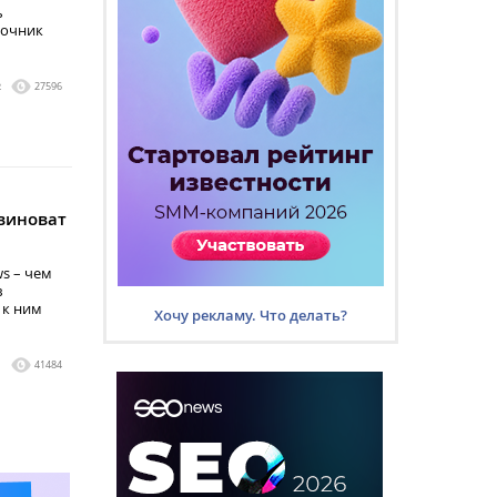
ь
точник
2
27596
 виноват
s – чем
в
 к ним
Хочу рекламу. Что делать?
1
41484