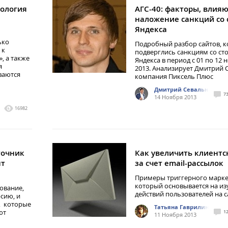
нология
АГС-40: факторы, влия
наложение санкций со 
Яндекса
ько
Подробный разбор сайтов, 
 к
подверглись санкциям со ст
, а также
Яндекса в период с 01 по 12 
я
2013. Анализирует Дмитрий 
ваются
компания Пиксель Плюс
Дмитрий Севальнев
7
14 Ноября 2013
16982
точник
Как увеличить клиентс
нт
за счет email-рассылок
Примеры триггерного марке
который основывается на и
ование,
действий пользователей на с
сию, и
, которые
Татьяна Гаврилина, Pro
ют
1
11 Ноября 2013