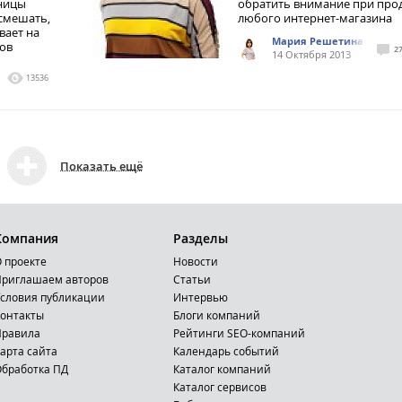
аницы
обратить внимание при пр
 смешать,
любого интернет-магазина
вает на
Мария Решетина
сов
2
14 Октября 2013
13536
Показать ещё
Компания
Разделы
 проекте
Новости
риглашаем авторов
Статьи
словия публикации
Интервью
онтакты
Блоги компаний
Правила
Рейтинги SEO-компаний
арта сайта
Календарь событий
бработка ПД
Каталог компаний
Каталог сервисов