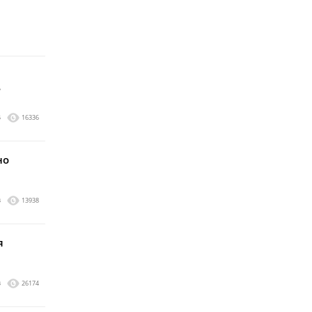
?
5
16336
но
3
13938
я
3
26174