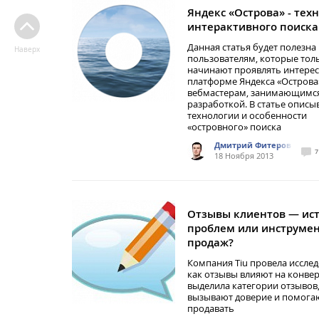
Яндекс «Острова» - тех
интерактивного поиска
Данная статья будет полезна
Наверх
пользователям, которые тол
начинают проявлять интерес
платформе Яндекса «Острова»
вебмастерам, занимающимс
разработкой. В статье описы
технологии и особенности
«островного» поиска
Дмитрий Фитеров
7
18 Ноября 2013
Отзывы клиентов — ис
проблем или инструме
продаж?
Компания Tiu провела исслед
как отзывы влияют на конвер
выделила категории отзывов
вызывают доверие и помога
продавать