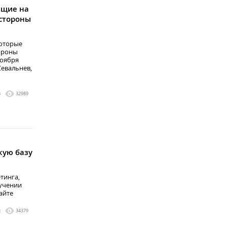
ющие на
стороны
которые
ороны
ноября
Севальнев,
3
32989
кую базу
тинга,
зучении
айте
modo
2
34379