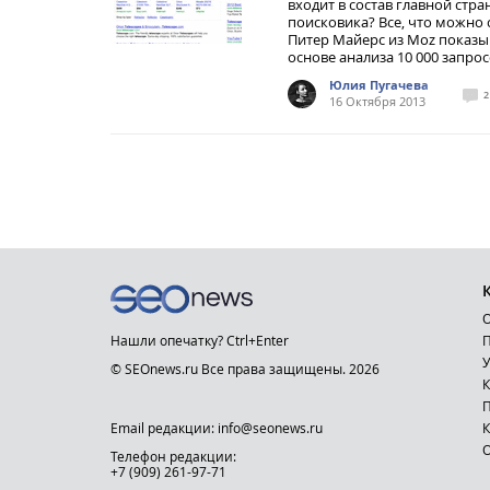
входит в состав главной стр
поисковика? Все, что можно
Питер Майерс из Moz показы
основе анализа 10 000 запро
Юлия Пугачева
2
16 Октября 2013
О
Нашли опечатку? Ctrl+Enter
П
У
© SEOnews.ru Все права защищены. 2026
К
Email редакции: info@seonews.ru
К
О
Телефон редакции:
+7 (909) 261-97-71