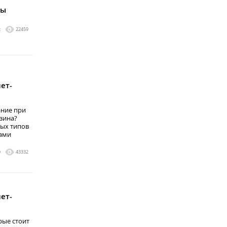
цы
2
22459
ет-
ание при
зина?
ных типов
тами
9
43332
ет-
рые стоит